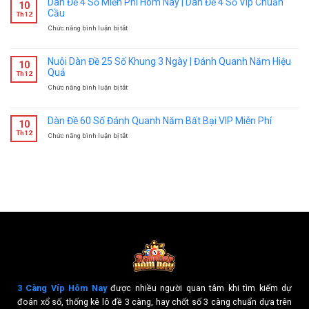
Dàn Đề 4 Số Miễn Phí Hôm Nay | Dàn Đề 4 Số Víp Chuẩn
Chuẩn
10
Lỗ
Đề
Cầu
Cầu
Th12
3D
–
Chức năng bình luận bị tắt
ở
Chuẩn
Miễn
Dàn
Cao
Phí
Đề
Thủ
4
Nuôi Dàn Đề 25 Số Khung 3 Ngày | Đánh Quanh Năm Hiệu
–
10
Số
Quả
Công
Th12
Miễn
Thức
Chức năng bình luận bị tắt
ở
Phí
Thực
Nuôi
Hôm
Chiến
Dàn
Nay
Đề
Dàn Đề 60 Số Đánh Quanh Năm Bất Bại VIP Miễn Phí
|
10
25
Dàn
Th12
Chức năng bình luận bị tắt
ở
Số
Đề
Dàn
Khung
4
Đề
3
Số
60
Ngày
Víp
Số
|
Chuẩn
Đánh
Đánh
Cầu
Quanh
Quanh
Năm
Năm
Bất
Hiệu
Bại
Quả
VIP
Miễn
Phí
3 Càng Víp Hôm Nay
được nhiều người quan tâm khi tìm kiếm dự
đoán xổ số, thống kê lô đề 3 càng, hay chốt số 3 càng chuẩn dựa trên