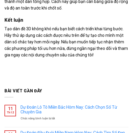
thành một dàn tổng hợp. Cách này giúp bạn cân bằng giữa độ rộng
và độ an toàn trước khi chốt số.
Kết luận
Tạo dàn đề 3D không khó nếu bạn biết cách triển khai từng bước.
Hãy thử áp dụng các cách được nêu trên để tự tạo cho mình một
dàn số chắc tay hơn mỗi ngày. Nếu bạn muốn tiếp tục nhận thêm
các phương pháp tối ưu hơn nữa, đừng ngần ngại theo dõi và tham
gia ngay các nội dung chuyên sâu của chúng tôi!
BÀI VIẾT GẦN ĐÂY
Dự Đoán Lô Tô Miền Bắc Hôm Nay: Cách Chọn Số Từ
11
Chuyên Gia
Th12
Chức năng bình luận bị tắt
ở
Dự
Đoán
Lô
Dự Đoán Đầu Đuôi Miền Nam Hôm Nay: Cách Tìm Số Đẹp